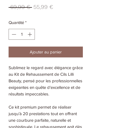
Prix
Prix
 69,99 € 
55,99 €
original
promotionnel
Quantité
*
Ajouter au panier
Sublimez le regard avec élégance grâce
au Kit de Rehaussement de Cils Lilli
Beauty, pensé pour les professionnelles
exigeantes en quête d’excellence et de
résultats impeccables.
Ce kit premium permet de réaliser
jusqu’à 20 prestations tout en offrant
une courbure parfaite, naturelle et
sophistiquée. Le rehaussement agit dès