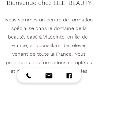
Bienvenue chez LILLI BEAUTY
Nous sommes un centre de formation
spécialisé dans le domaine de la
beauté, basé à Villepinte, en Île-de-
France, et accueillant des élèves
venant de toute la France. Nous
proposons des formations complètes
et de qualité, adaptées à tous les
niveaux.
Afin de faciliter l’accès à nos
formations, nous offrons des solutions
de financement flexibles, avec la
possibilité de paiement en plusieurs
fois ainsi que des prises en charge via
le CPF.