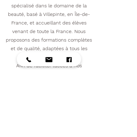
spécialisé dans le domaine de la
beauté, basé à Villepinte, en Île-de-
France, et accueillant des élèves
venant de toute la France. Nous
proposons des formations complètes
et de qualité, adaptées à tous les
niveaux.
Afin de faciliter l’accès à nos
formations, nous offrons des solutions
de financement flexibles, avec la
possibilité de paiement en plusieurs
fois ainsi que des prises en charge via
le CPF.
Notre centre est certifié Qualiopi,
garantissant la qualité de nos
formations et de notre